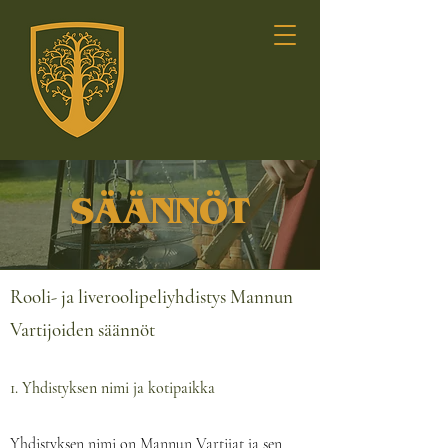
SÄÄNNÖT
Rooli- ja liveroolipeliyhdistys Mannun
Vartijoiden säännöt
1. Yhdistyksen nimi ja kotipaikka
Yhdistyksen nimi on Mannun Vartijat ja sen