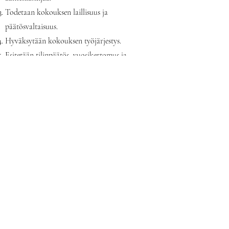
Todetaan kokouksen laillisuus ja
päätösvaltaisuus.
Hyväksytään kokouksen työjärjestys.
Esitetään tilinpäätös, vuosikertomus ja
toiminnantarkastajan lausunto.
Päätetään tilinpäätöksen vahvistamisesta ja
vastuuvapauden myöntämisestä.
Käsitellään muut kokouskutsussa mainitut asiat.
Käsitellään kokouksessa esille tulevat
ilmoitusasiat.
Kokouksen päättäminen.
Yhdistyksen syyskokouksessa käsitellään
seuraavat asiat:
Kokouksen avaus