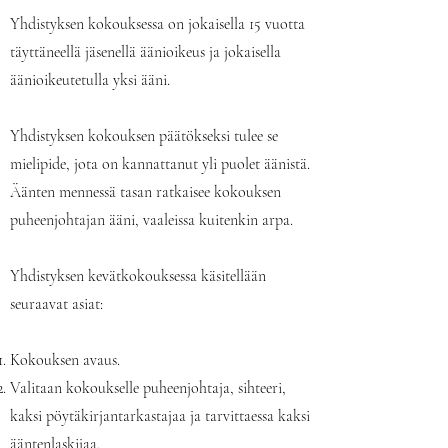
Yhdistyksen kokouksessa on jokaisella 15 vuotta
täyttäneellä jäsenellä äänioikeus ja jokaisella
äänioikeutetulla yksi ääni.
Yhdistyksen kokouksen päätökseksi tulee se
mielipide, jota on kannattanut yli puolet äänistä.
Äänten mennessä tasan ratkaisee kokouksen
puheenjohtajan ääni, vaaleissa kuitenkin arpa.
Yhdistyksen kevätkokouksessa käsitellään
seuraavat asiat:
Kokouksen avaus.
Valitaan kokoukselle puheenjohtaja, sihteeri,
kaksi pöytäkirjantarkastajaa ja tarvittaessa kaksi
ääntenlaskijaa.