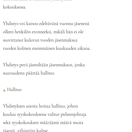
kokouksessa.
Yhdistys voi katsoa edeltävänä vuonna jäsenenä
olleen henkilön eronneeksi, mikäli hän ei ole
suorittanut kuluvan vuoden jäsenmaksua
vuoden kolmen ensimmäisen kuukauden aikana.
Yhdistys perii jäseniltään jäsenmaksun, jonka
suuruudesta päättää hallitus.
4. Hallitus
Yhdistyksen asioita hoitaa hallitus, johon
kuuluu syyskokouksessa valitut puheenjohtaja
sekä syyskokouksen määräämä määrä muita
jäseniä, vähintään kolme.