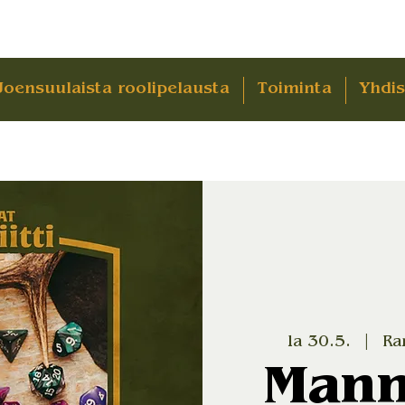
Joensuulaista roolipelausta
Toiminta
Yhdis
la 30.5.
  |  
Ra
Mann