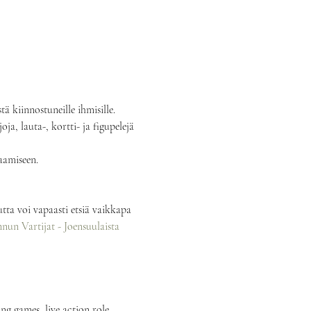
 kiinnostuneille ihmisille.
oja, lauta-, kortti- ja figupelejä 
laamiseen.
tta voi vapaasti etsiä vaikkapa 
un Vartijat - Joensuulaista 
ng games, live action role 