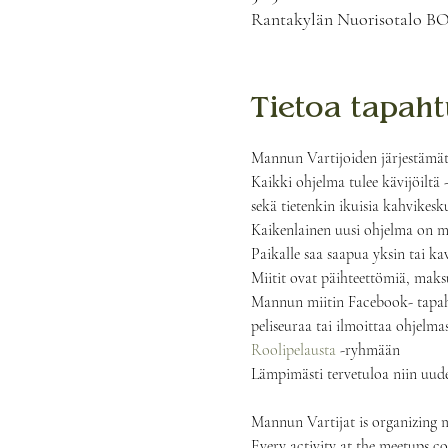
Rantakylän Nuorisotalo BO
Tietoa tapah
Mannun Vartijoiden järjestämät t
Kaikki ohjelma tulee kävijöiltä - 
sekä tietenkin ikuisia kahvikesku
Kaikenlainen uusi ohjelma on myö
Paikalle saa saapua yksin tai k
Miitit ovat päihteettömiä, maks
Mannun miitin Facebook- tapa
peliseuraa tai ilmoittaa ohjelma
Roolipelausta
 -ryhmään
Lämpimästi tervetuloa niin uude
Mannun Vartijat is organizing m
Every activity at the meetups co