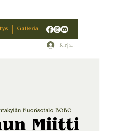
tys
Galleria
Kirjaudu
ntakylän Nuorisotalo BOBO
un Miitti