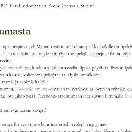
BO, Pataluodonkatu 2, 80160 Joensuu, Suomi
tumasta
apaamispäivät, eli Mannun Miitit, on kohtauspaikka kaikille roolipeleistä
eli sinulta. Miiteissä on yleensä pöytäroolipelejä, larppeja, erilaisia työpaj
steluja.
s tervetullutta; kunhan se jollain asteella liippaa pöytä- tai liveroolipe
averin kanssa, kokeneena pelaajana tai täysin ummikkona. 
uttomia ja avoimia kaikille!
htuman, 
Discordin
#miitti
 -kanavan tai nettisivuilta löytyvän ryhmän kau
sta, jota aikoo pitää. Facebook- tapahtumaan saat kutsun liittymällä 
Mann
t kuin vanhatkin kävijät!
eetups for everyone who is interested in roleplaying games.
mes from the visitors. Meetup activities usually include tabletop roleplayi