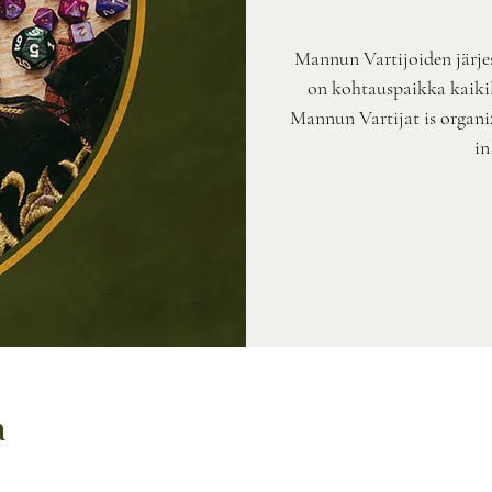
Mannun Vartijoiden järje
on kohtauspaikka kaikill
Mannun Vartijat is organi
in
a