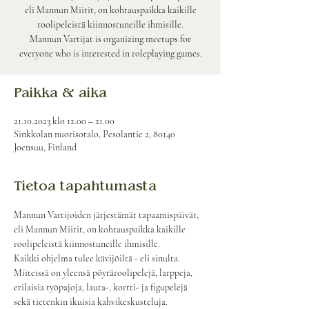
eli Mannun Miitit, on kohtauspaikka kaikille
roolipeleistä kiinnostuneille ihmisille.
Mannun Vartijat is organizing meetups for
everyone who is interested in roleplaying games.
Paikka & aika
21.10.2023 klo 12.00 – 21.00
Sinkkolan nuorisotalo, Pesolantie 2, 80140
Joensuu, Finland
Tietoa tapahtumasta
Mannun Vartijoiden järjestämät tapaamispäivät, 
eli Mannun Miitit, on kohtauspaikka kaikille 
roolipeleistä kiinnostuneille ihmisille.
Kaikki ohjelma tulee kävijöiltä - eli sinulta. 
Miiteissä on yleensä pöytäroolipelejä, larppeja, 
erilaisia työpajoja, lauta-, kortti- ja figupelejä 
sekä tietenkin ikuisia kahvikeskusteluja.