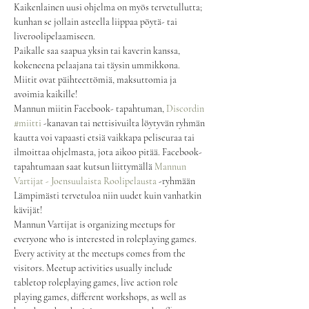
Kaikenlainen uusi ohjelma on myös tervetullutta; 
kunhan se jollain asteella liippaa pöytä- tai 
liveroolipelaamiseen.
Paikalle saa saapua yksin tai kaverin kanssa, 
kokeneena pelaajana tai täysin ummikkona. 
Miitit ovat päihteettömiä, maksuttomia ja 
avoimia kaikille!
Mannun miitin Facebook- tapahtuman, 
Discordin
#miitti
 -kanavan tai nettisivuilta löytyvän ryhmän 
kautta voi vapaasti etsiä vaikkapa peliseuraa tai 
ilmoittaa ohjelmasta, jota aikoo pitää. Facebook- 
tapahtumaan saat kutsun liittymällä 
Mannun 
Vartijat - Joensuulaista Roolipelausta
 -ryhmään
Lämpimästi tervetuloa niin uudet kuin vanhatkin 
kävijät!
Mannun Vartijat is organizing meetups for 
everyone who is interested in roleplaying games.
Every activity at the meetups comes from the 
visitors. Meetup activities usually include 
tabletop roleplaying games, live action role 
playing games, different workshops, as well as 