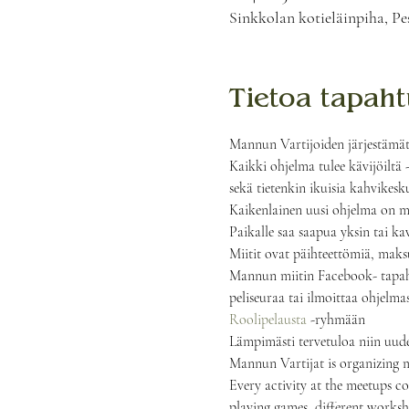
Sinkkolan kotieläinpiha, Pe
Tietoa tapah
Mannun Vartijoiden järjestämät t
Kaikki ohjelma tulee kävijöiltä - 
sekä tietenkin ikuisia kahvikesku
Kaikenlainen uusi ohjelma on myö
Paikalle saa saapua yksin tai k
Miitit ovat päihteettömiä, maks
Mannun miitin Facebook- tapa
peliseuraa tai ilmoittaa ohjelma
Roolipelausta
 -ryhmään
Lämpimästi tervetuloa niin uude
Mannun Vartijat is organizing m
Every activity at the meetups co
playing games, different worksh