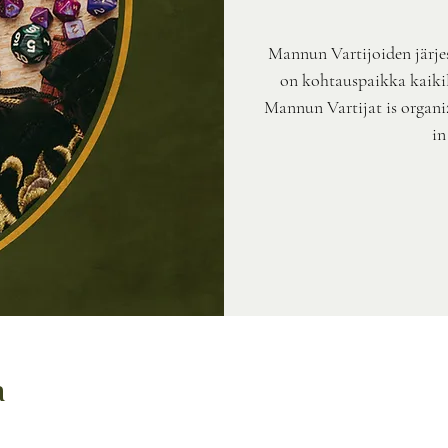
Mannun Vartijoiden järje
on kohtauspaikka kaikill
Mannun Vartijat is organi
in
a