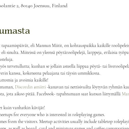
solantie 2, 80140 Joensuu, Finland
tumasta
apaamispäivät, eli Mannun Miitit, on kohtauspaikka kaikille roolipeleistä
eli sinulta. Miiteissä on yleensä pöytäroolipelejä, larppeja, erilaisia työpaj
steluja.
s tervetullutta; kunhan se jollain asteella liippaa pöytä- tai liveroolipe
averin kanssa, kokeneena pelaajana tai täysin ummikkona. 
uttomia ja avoimia kaikille!
htuman, 
Discordin
#miitti
 -kanavan tai nettisivuilta löytyvän ryhmän kau
sta, jota aikoo pitää. Facebook- tapahtumaan saat kutsun liittymällä 
Mann
t kuin vanhatkin kävijät!
eetups for everyone who is interested in roleplaying games.
mes from the visitors. Meetup activities usually include tabletop roleplayi
ops, as well as board, card and miniature games and coffee conversations