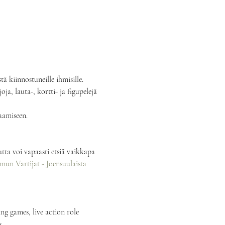
 kiinnostuneille ihmisille.
oja, lauta-, kortti- ja figupelejä 
laamiseen.
tta voi vapaasti etsiä vaikkapa 
un Vartijat - Joensuulaista 
ng games, live action role 
.