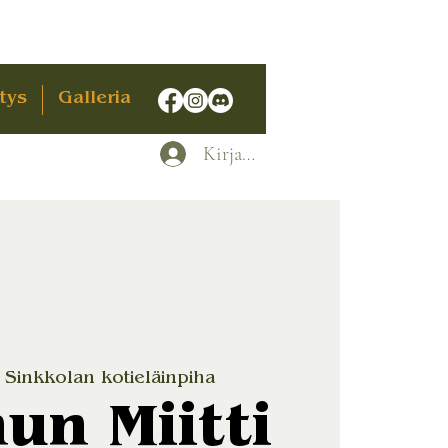
tys
Galleria
Kirjaudu
 
Sinkkolan kotieläinpiha
un Miitti