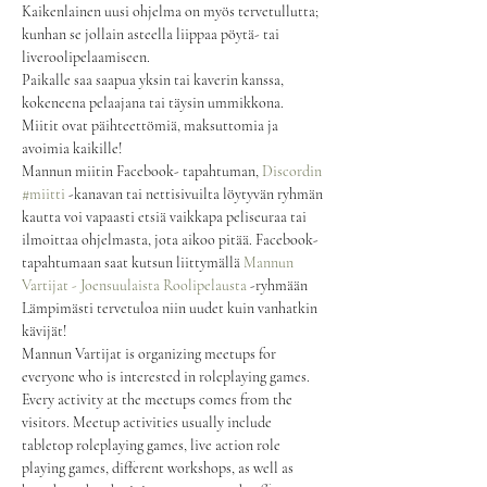
Kaikenlainen uusi ohjelma on myös tervetullutta; 
kunhan se jollain asteella liippaa pöytä- tai 
liveroolipelaamiseen.
Paikalle saa saapua yksin tai kaverin kanssa, 
kokeneena pelaajana tai täysin ummikkona. 
Miitit ovat päihteettömiä, maksuttomia ja 
avoimia kaikille!
Mannun miitin Facebook- tapahtuman, 
Discordin
#miitti
 -kanavan tai nettisivuilta löytyvän ryhmän 
kautta voi vapaasti etsiä vaikkapa peliseuraa tai 
ilmoittaa ohjelmasta, jota aikoo pitää. Facebook- 
tapahtumaan saat kutsun liittymällä 
Mannun 
Vartijat - Joensuulaista Roolipelausta
 -ryhmään
Lämpimästi tervetuloa niin uudet kuin vanhatkin 
kävijät!
Mannun Vartijat is organizing meetups for 
everyone who is interested in roleplaying games.
Every activity at the meetups comes from the 
visitors. Meetup activities usually include 
tabletop roleplaying games, live action role 
playing games, different workshops, as well as 