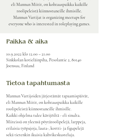
eli Mannun Miitit, on kohtauspaikka kaikille
roolipeleistä kiinnostuneille ihmisille.
Mannun Vartijat is organizing meetups for
everyone who is interested in roleplaying games.
Paikka & aika
10.9.2022 klo 12.00 – 21.00
Sinkkolan kotieläinpiha, Pesolantie 2, 80140
Joensuu, Finland
Tietoa tapahtumasta
Mannun Vartijoiden järjestämät tapaamispäivät, 
eli Mannun Miitit, on kohtauspaikka kaikille 
roolipeleistä kiinnostuneille ihmisille.
Kaikki ohjelma tulee kävijöiltä - eli sinulta. 
Miiteissä on yleensä pöytäroolipelejä, larppeja, 
erilaisia työpajoja, lauta-, kortti- ja figupelejä 
sekä tietenkin ikuisia kahvikeskusteluja.