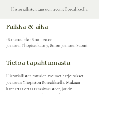
Historiallisten tanssien treenit Borealiksella.
Paikka & aika
18.11.2024 klo 18.00 – 20.00
Joensuu, Yliopistokatu 7, 80100 Joensuu, Suomi
Tietoa tapahtumasta
Historiallisten tanssien avoimet harjoitukset 
Joensuun Yliopiston Borealiksella. Mukaan 
kannattaa ottaa tanssivarusteet, jotkin 
tanssimiseen sopivat kengät, sekä vettä! 
Harjoitukset ovat ilmaiset ja niihin voi osallistua 
matalalla kynnyksellä.
Ota meihin yhteyttä: