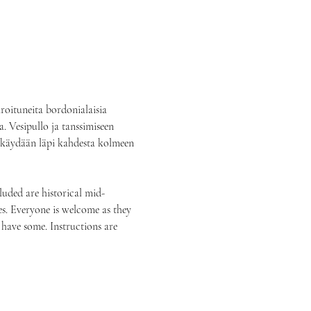
piroituneita bordonialaisia 
. Vesipullo ja tanssimiseen 
a käydään läpi kahdesta kolmeen 
luded are historical mid-
s. Everyone is welcome as they 
 have some. Instructions are 