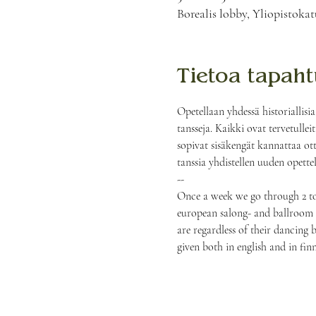
Borealis lobby, Yliopistokat
Tietoa tapah
Opetellaan yhdessä historiallisia
tansseja. Kaikki ovat tervetulle
sopivat sisäkengät kannattaa ot
tanssia yhdistellen uuden opette
--
Once a week we go through 2 to 
european salong- and ballroom d
are regardless of their dancing 
given both in english and in finn