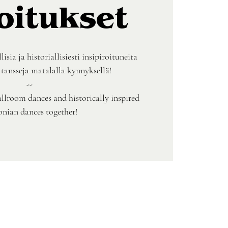
oitukset
isia ja historiallisiesti insipiroituneita
 tansseja matalalla kynnyksellä!
--
ballroom dances and historically inspired
nian dances together!