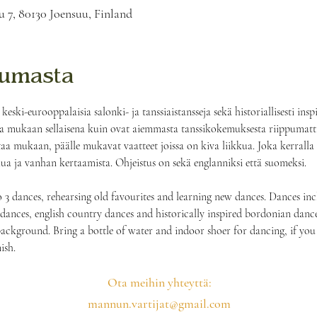
u 7, 80130 Joensuu, Finland
tumasta
 keski-eurooppalaisia salonki- ja tanssiaistansseja sekä historiallisesti ins
ita mukaan sellaisena kuin ovat aiemmasta tanssikokemuksesta riippumatta
taa mukaan, päälle mukavat vaatteet joissa on kiva liikkua. Joka kerrall
lua ja vanhan kertaamista. Ohjeistus on sekä englanniksi että suomeksi.
3 dances, rehearsing old favourites and learning new dances. Dances inc
ances, english country dances and historically inspired bordonian dance
background. Bring a bottle of water and indoor shoer for dancing, if you
ish.
Ota meihin yhteyttä:
mannun.vartijat@gmail.com