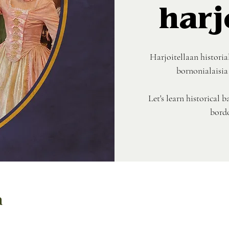
harj
Harjoitellaan historiall
bornonialaisia
Let's learn historical 
bordo
a