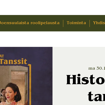
Joensuulaista roolipelausta
Toiminta
Yhdis
ma 30.
Histo
ta