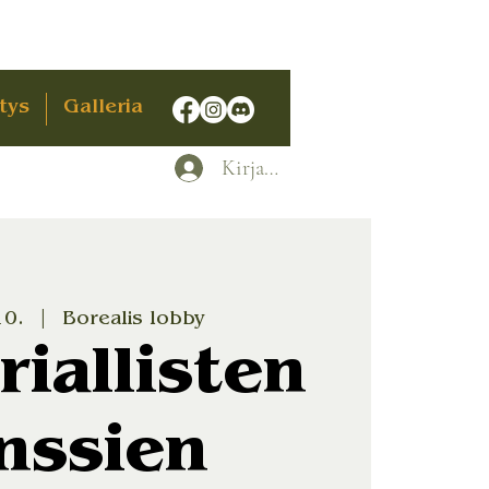
tys
Galleria
Kirjaudu
10.
  |  
Borealis lobby
riallisten
nssien