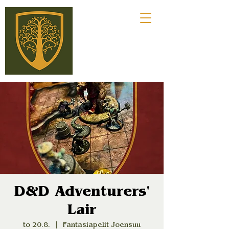
D&D Adventurers'
Lair
to 20.8.
  |  
Fantasiapelit Joensuu