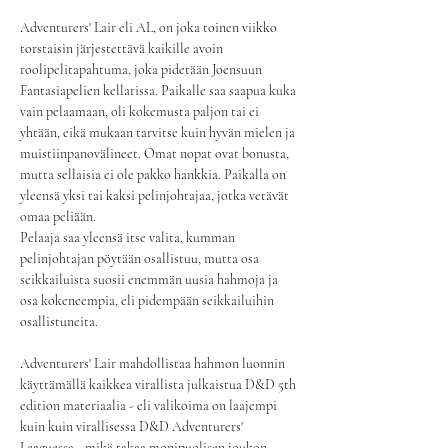
Adventurers' Lair eli AL, on joka toinen viikko 
torstaisin järjestettävä kaikille avoin 
roolipelitapahtuma, joka pidetään Joensuun 
Fantasiapelien kellarissa. Paikalle saa saapua kuka 
vain pelaamaan, oli kokemusta paljon tai ei 
yhtään, eikä mukaan tarvitse kuin hyvän mielen ja 
muistiinpanovälineet. Omat nopat ovat bonusta, 
mutta sellaisia ei ole pakko hankkia. Paikalla on 
yleensä yksi tai kaksi pelinjohtajaa, jotka vetävät 
omaa peliään.
Pelaaja saa yleensä itse valita, kumman 
pelinjohtajan pöytään osallistuu, mutta osa 
seikkailuista suosii enemmän uusia hahmoja ja 
osa kokeneempia, eli pidempään seikkailuihin 
osallistuneita.
Adventurers' Lair mahdollistaa hahmon luonnin 
käyttämällä kaikkea virallista julkaistua D&D 5th 
edition materiaalia - eli valikoima on laajempi 
kuin kuin virallisessa D&D Adventurers' 
Leaguessa - mikä takaa monipuolisen joukon 