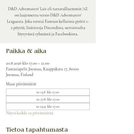
D&D Adventurers' Lair eli tuttavallisemmin 'AL'
on laajennettu versio D&D Adventurers'
Leaguesta. Joka torstai Fantsun kellarissa pyörii 1-
2 pöytää, lisätietoja Discordista, nettisivuilta
löytyvästä ryhmästä ja Facebookista.
Paikka & aika
20.8.2026 klo 17.00 – 21.00
Fantasiapelit Joensuu, Kauppakatu 17, 80100
Joensuu, Finland
Muut päivämäärät
to 13.8. klo 17.00
to 27.8. klo 17.00
to 03.9. klo 17.00
Näytä kaikki 19 päivämäärää
Tietoa tapahtumasta