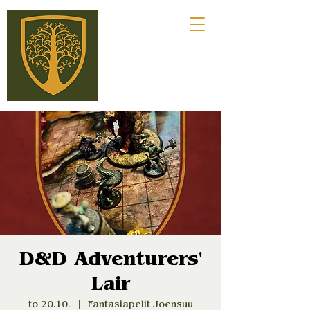
D&D Adventurers'
Lair
to 20.10.
  |  
Fantasiapelit Joensuu