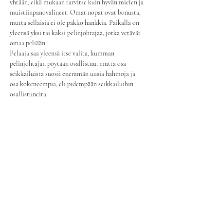
yhtään, eikä mukaan tarvitse kuin hyvän mielen ja 
muistiinpanovälineet. Omat nopat ovat bonusta, 
mutta sellaisia ei ole pakko hankkia. Paikalla on 
yleensä yksi tai kaksi pelinjohtajaa, jotka vetävät 
omaa peliään.
Pelaaja saa yleensä itse valita, kumman 
pelinjohtajan pöytään osallistuu, mutta osa 
seikkailuista suosii enemmän uusia hahmoja ja 
osa kokeneempia, eli pidempään seikkailuihin 
osallistuneita.
Adventurers' Lair mahdollistaa hahmon luonnin 
käyttämällä kaikkea virallista julkaistua D&D 5th 
edition materiaalia - eli valikoima on laajempi 
kuin kuin virallisessa D&D Adventurers' 
Leaguessa - mikä takaa monipuolisen joukon 
seikkailijoita joka kerralle. Hahmon saa luoda 
itse netissä tai paperilla etukäteen, tai yhdessä 
pelinjohtajan kanssa paikan päällä - tällöin 
kannattaa saapua paikalle hyvissä ajoin.