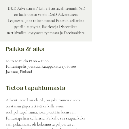
D&D Adventurers' Lair eli tuttavallisemmin 'AL'
on laajennettu versio D&D Adventurers'
Leaguesta. Joka toinen torstai Fantsun kellarissa
pyörii 1-2 pöytää, lisätietoja Discordista,
nettisivuilta löytyvästä ryhmästä ja Facebookista.
Paikka & aika
20.10.2022 klo 17.00 – 21.00
Fantasiapelit Joensuu, Kauppakatu 17, 80100
Joensuu, Finland
Tietoa tapahtumasta
Adventurers' Lair eli AL, on joka toinen viikko 
torstaisin järjestettävä kaikille avoin 
roolipelitapahtuma, joka pidetään Joensuun 
Fantasiapelien kellarissa. Paikalle saa saapua kuka 
vain pelaamaan, oli kokemusta paljon tai ei 