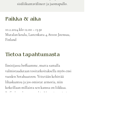
sisäliikuntavälineet ja juomapullo.
Paikka & aika
10.2.2024 klo 12.00 – 13.30
Mutalan koulu, Lastenkatu 4, 80100 Joensuu,
Finland
Tietoa tapahtumasta
Ensisijassa boffaamme, mutta samalla 
valmistaudutaan tositarkoituksella myös ensi 
vuoden Sotahuutoon. Yritetään kehittää 
lihaskuntoa ja jos omistat armoria, niin 
kokeillaan millaista sen kanssa on liikkua. 
Boffaukset, kuten muukin Mantujen toiminta, on 
kaikille avointa eikä vaadi sitoutumista! 
Tapahtumapaikkana Mutalan koulun liikuntasali. 
Mukaan sisäliikuntavarusteet ja vesipullo.