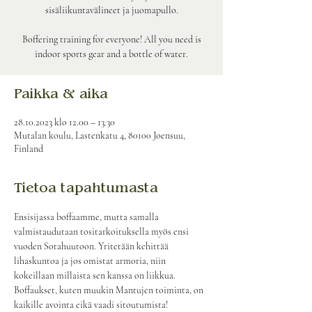
sisäliikuntavälineet ja juomapullo.
Boffering training for everyone! All you need is
indoor sports gear and a bottle of water.
Paikka & aika
28.10.2023 klo 12.00 – 13.30
Mutalan koulu, Lastenkatu 4, 80100 Joensuu,
Finland
Tietoa tapahtumasta
Ensisijassa boffaamme, mutta samalla 
valmistaudutaan tositarkoituksella myös ensi 
vuoden Sotahuutoon. Yritetään kehittää 
lihaskuntoa ja jos omistat armoria, niin 
kokeillaan millaista sen kanssa on liikkua. 
Boffaukset, kuten muukin Mantujen toiminta, on 
kaikille avointa eikä vaadi sitoutumista! 