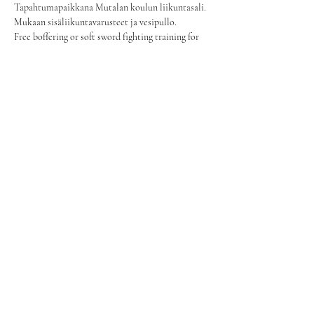
Tapahtumapaikkana Mutalan koulun liikuntasali. 
Mukaan sisäliikuntavarusteet ja vesipullo.
Free boffering or soft sword fighting training for 
everyone regardless of prior experience. We are 
also training our skills and muscles for Sotahuuto, 
a boffering event in the summer, but you don't 
have to come to the event to be able to train with 
us. If you have boffer armor, you are free to bring 
it to the test in our training sessions. Bring a 
bottle of water and indoor sports gear with you!
Ota meihin yhteyttä:
mannun.vartijat@gmail.com
©2025 by Mannun Vartijat