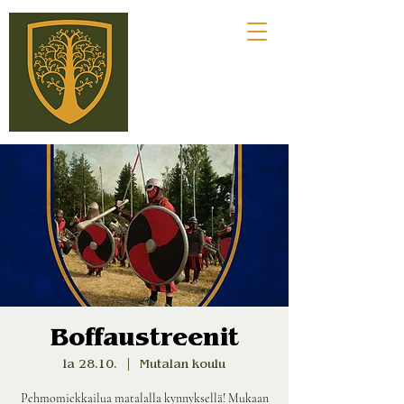
Boffaustreenit
la 28.10.
  |  
Mutalan koulu
Pehmomiekkailua matalalla kynnyksellä! Mukaan