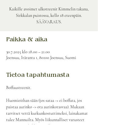
Kaikille avoimet ulkotreenit Kimmelin takana,
Sirkkalan puistossa, kello 18 eteenpäin.
SÄÄVARAUS.
Paikka & aika
30.7.2025 klo 18.00 – 21.00
Joensuu, Itäranta 1, 80100 Joensuu, Suomi
Tietoa tapahtumasta
Boffaustreenit.
Huomioithan sään (jos sataa -> ei boffata, jos 
paistaa aurinko -> ota aurinkorasvaa). Mukaan 
tarvitset vettä kurkunkostuttimeksi, lainakamat 
tulee Mannuilta. Myös liikunnalliset varusteet 
ovat tarpeen liikkuessa ulkona.