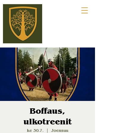
Boffaus,
ulkotreenit
ke 30.7.
  |  
Joensuu