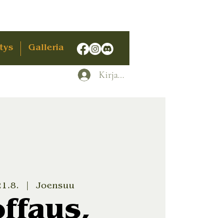
tys
Galleria
Kirjaudu
21.8.
  |  
Joensuu
ffaus,