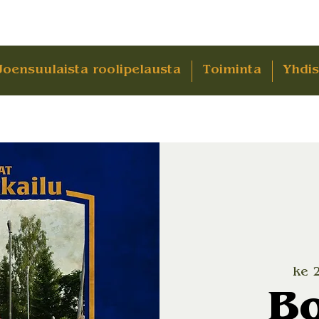
Joensuulaista roolipelausta
Toiminta
Yhdis
ke 
Bo