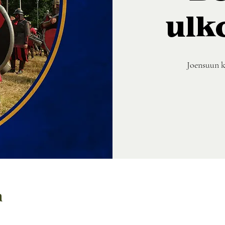
ulk
Joensuun k
a